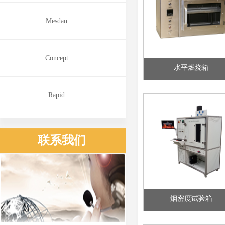
Mesdan
Concept
水平燃烧箱
Rapid
联系我们
烟密度试验箱