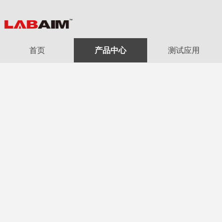
首页
产品中心
测试应用